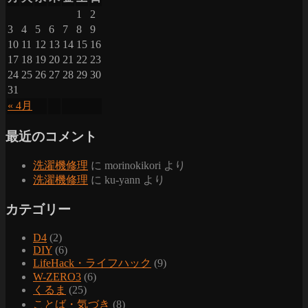
1
2
3
4
5
6
7
8
9
10
11
12
13
14
15
16
17
18
19
20
21
22
23
24
25
26
27
28
29
30
31
« 4月
最近のコメント
洗濯機修理
に
morinokikori
より
洗濯機修理
に
ku-yann
より
カテゴリー
D4
(2)
DIY
(6)
LifeHack・ライフハック
(9)
W-ZERO3
(6)
くるま
(25)
ことば・気づき
(8)