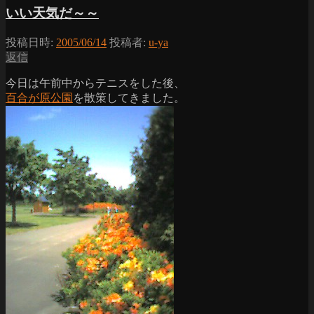
いい天気だ～～
投稿日時:
2005/06/14
投稿者:
u-ya
返信
今日は午前中からテニスをした後、
百合が原公園
を散策してきました。