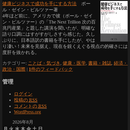
健康ビジネスで成功を手にする方法
ポー
ル・ゼイン・ピルツァー著
4年ほど前に、アメリカで彼（ポール・ゼイ
ン・ピルツァー）の「The Next Trillion 次の百
兆円産業」と題した講演を聞いたが、明確な
語り口調にはすがすがしさすら感じた。久し
ぶりに、日本語訳の書籍を手にしたが、やは
り凄い！未来を見据え、現在を鋭くえぐる視点の的確さには
度肝を抜かれる。
カテゴリー:
ことば・気づき
,
健康・医学
,
書籍・雑誌
,
経済・
政治・国際
|
1
件のフィードバック
管理
ログイン
投稿の
RSS
コメントの
RSS
WordPress.org
2026年8月
月
火
水
木
金
土
日