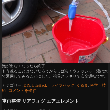
泡が出なくなったら終了
もう凍ることはないだろうからしばらくウォッシャー液は水
で運用してみることにした。視界スッキリで安全運転です。
カテゴリー:
DIY
,
LifeHack・ライフハック
,
くるま
,
科学・技
術
|
コメントを残す
車両整備 リアフォグ エアエレメント