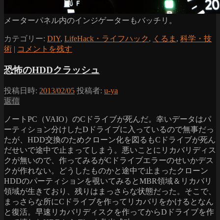
メーターパネル内のインジゲーターもバッチリ。
カテゴリー:
DIY
,
LifeHack・ライフハック
,
くるま
,
科学・技
術
|
コメントを残す
恐怖のHDDクラッシュ
投稿日時:
2013/02/05
投稿者:
u-ya
返信
ノートPC（VAIO）のCドライブが死んだ。幸いデータはパ
ーティション分けしたDドライブに入っているので無事だっ
たが、HDD交換のためクローン化を図るもCドライブが死ん
だせいで途中で止まってしまう。悪いことにリカバリディス
クが無いので、作ってみるがCドライブエラーのせいかデス
クが作れない。どうしたものかと途中で止まったクローン
HDDのパーティションを覗いてみるとMBR領域＆リカバリ
領域が生きており、残りはまっさらな状態だった。そこで、
まっさらな所にCドライブを作ってリカバリをかけるとなん
と復活。早速リカバリディスクを作ってからDドライブを作