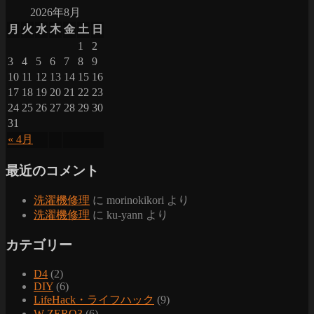
2026年8月
月
火
水
木
金
土
日
1
2
3
4
5
6
7
8
9
10
11
12
13
14
15
16
17
18
19
20
21
22
23
24
25
26
27
28
29
30
31
« 4月
最近のコメント
洗濯機修理
に
morinokikori
より
洗濯機修理
に
ku-yann
より
カテゴリー
D4
(2)
DIY
(6)
LifeHack・ライフハック
(9)
W-ZERO3
(6)