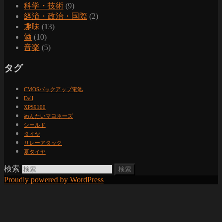
科学・技術
(9)
経済・政治・国際
(2)
趣味
(13)
酒
(10)
音楽
(5)
タグ
CMOSバックアップ電池
Dell
XPS9100
めんたいマヨネーズ
シールド
タイヤ
リレーアタック
夏タイヤ
検索
Proudly powered by WordPress