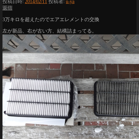
投稿日時:
2014/02/11
投稿者:
u-ya
返信
3万キロを超えたのでエアエレメントの交換
左が新品、右が古い方、結構詰まってる。