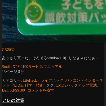
CR2032
あっさり直った。そろそろwindows10にしなきゃだなぁ～
Studio XPS 9100サービスマニュアル
13ページ参照
カテゴリー:
LifeHack・ライフハック
,
パソコン・インターネ
ット
,
備忘録
,
科学・技術
|
タグ:
CMOSバックアップ電池
,
Dell
,
XPS9100
|
コメントを残す
アレの対策