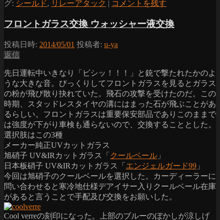
グ:
シールド
,
リレーアタック
|
コメントを残す
フロントガラス交換 ウォッシャー液交換
投稿日時:
2014/05/01
投稿者:
u-ya
返信
先日運転中いきなり「ビシッ！！！」と銃で撃たれたかのよ
うな大きな音。びっくりしてフロントガラスを見るとガラス
の粉が飛び散り抉れていた。飛石の攻撃を受けたのだ。この
時期、スタッドレスタイヤの溝にはまった石が飛ぶことがあ
るらしい。フロントガラスは重要保安部品でありこのままで
は強度が下がり車検も通らないので、交換することとした。
選択肢はこの3種
メーカー純正UVカットガラス
旭硝子 UV&IRカットガラス「
クールベール
」
日本板硝子 UV&IRカットガラス「
エンジェルガード99
」
今回は旭硝子のクールベールを選択した。カーディーラーに
問い合わせると寒冷地仕様デアイサー入りクールベール在庫
があると言うことで手配及び交換をお願いした。
Cool verreの刻印になった。上部のブルーのぼかしが涼しげ