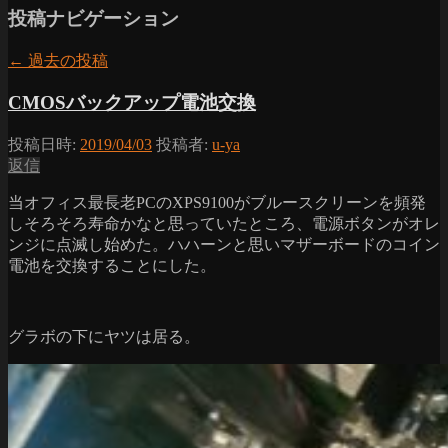
投稿ナビゲーション
←
過去の投稿
CMOSバックアップ電池交換
投稿日時:
2019/04/03
投稿者:
u-ya
返信
当オフィス最長老PCのXPS9100がブルースクリーンを頻発
しそろそろ寿命かなと思っていたところ、電源ボタンがオレ
ンジに点滅し始めた。ハハーンと思いマザーボードのコイン
電池を交換することにした。
グラボの下にヤツは居る。