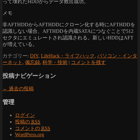
って壊れたHDDからデータ救出成功。
メモ
非AFTHDDからAFTHDDにクローン化する時にAFTHDDを
認識しない場合、AFTHDDを内蔵SATAにつなぐことで512
セクタにエミュレートされ認識される。新しいHDDはAFT
が増えている。
カテゴリー:
DIY
,
LifeHack・ライフハック
,
パソコン・インタ
ーネット
,
備忘録
,
科学・技術
|
コメントを残す
投稿ナビゲーション
←
過去の投稿
管理
ログイン
投稿の
RSS
コメントの
RSS
WordPress.org