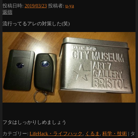
投稿日時:
2019/03/23
投稿者:
u-ya
返信
流行ってるアレの対策した(笑)
フタはしっかりしめましょう
カテゴリー:
LifeHack・ライフハック
,
くるま
,
科学・技術
|
タ