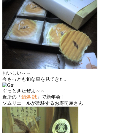
おいしい～～
今もっとも旬な車を見てきた。
ぐっときたぜよ～～
近所の「
鮨処 誠
」で新年会！
ソムリエールが常駐するお寿司屋さん