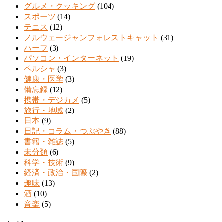
グルメ・クッキング
(104)
スポーツ
(14)
テニス
(12)
ノルウェージャンフォレストキャット
(31)
ハーフ
(3)
パソコン・インターネット
(19)
ペルシャ
(3)
健康・医学
(3)
備忘録
(12)
携帯・デジカメ
(5)
旅行・地域
(2)
日本
(9)
日記・コラム・つぶやき
(88)
書籍・雑誌
(5)
未分類
(6)
科学・技術
(9)
経済・政治・国際
(2)
趣味
(13)
酒
(10)
音楽
(5)