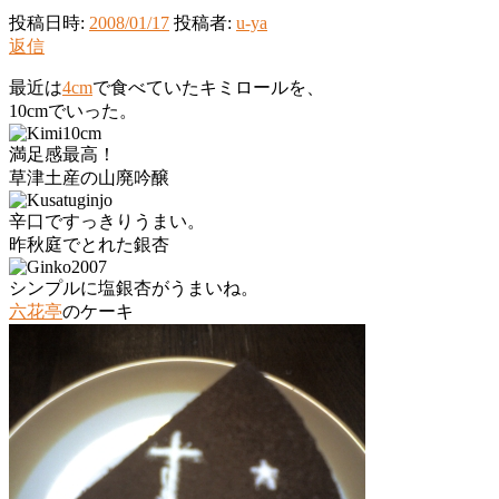
投稿日時:
2008/01/17
投稿者:
u-ya
返信
最近は
4cm
で食べていたキミロールを、
10cmでいった。
満足感最高！
草津土産の山廃吟醸
辛口ですっきりうまい。
昨秋庭でとれた銀杏
シンプルに塩銀杏がうまいね。
六花亭
のケーキ