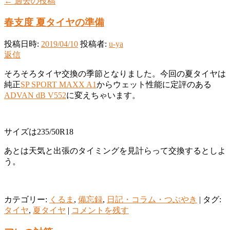
←
過去の投稿
春支度 夏タイヤの準備
投稿日時:
2019/04/10
投稿者:
u-ya
返信
そろそろタイヤ交換の季節となりました。今回の夏タイヤは
純正
SP SPORT MAXX A1
からウェット性能に定評のある
ADVAN dB V552
に変えちゃいます。
サイズは235/50R18
あとは天気と出張のタイミングを見計らって交換するとしよ
う。
カテゴリー:
くるま
,
備忘録
,
日記・コラム・つぶやき
|
タグ:
タイヤ
,
夏タイヤ
|
コメントを残す