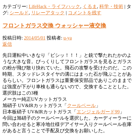
カテゴリー:
LifeHack・ライフハック
,
くるま
,
科学・技術
|
タ
グ:
シールド
,
リレーアタック
|
コメントを残す
フロントガラス交換 ウォッシャー液交換
投稿日時:
2014/05/01
投稿者:
u-ya
返信
先日運転中いきなり「ビシッ！！！」と銃で撃たれたかのよ
うな大きな音。びっくりしてフロントガラスを見るとガラス
の粉が飛び散り抉れていた。飛石の攻撃を受けたのだ。この
時期、スタッドレスタイヤの溝にはまった石が飛ぶことがあ
るらしい。フロントガラスは重要保安部品でありこのままで
は強度が下がり車検も通らないので、交換することとした。
選択肢はこの3種
メーカー純正UVカットガラス
旭硝子 UV&IRカットガラス「
クールベール
」
日本板硝子 UV&IRカットガラス「
エンジェルガード99
」
今回は旭硝子のクールベールを選択した。カーディーラーに
問い合わせると寒冷地仕様デアイサー入りクールベール在庫
があると言うことで手配及び交換をお願いした。