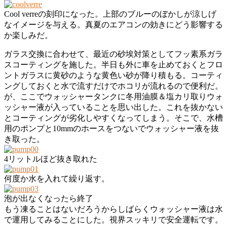
Cool verreの刻印になった。上部のブルーのぼかしが涼しげ
なイメージを与える。真夏のエアコンの効きにどう影響する
か楽しみだ。
ガラス交換に合わせて、最近の砂埃対策としてフッ素系ガラ
スコーティングを施した。半日も外に車を止めておくとフロ
ントガラスに黄砂のような黄色い砂が降り積もる。コーティ
ングしておくと水で流すだけでホコリが流れるので便利だ。
が、ここでウォッシャータンクに冬用油膜＆塩カリ取りウォ
ッシャー液が入っていることを思い出した。これを抜かない
とコーティングが劣化しやすくなってしまう。そこで、水槽
用のポンプと10mmのホースをつないでウォッシャー液を抜
き取った。
4リットルほど抜き取れた
何度か水を入れて繰り返す。
泡が出なくなったら終了
もう凍ることはないだろうからしばらくウォッシャー液は水
で運用してみることにした。視界スッキリで安全運転です。